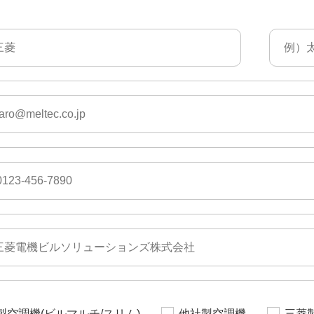
製空調機(ビルマルチ/スリム)
他社製空調機
三菱